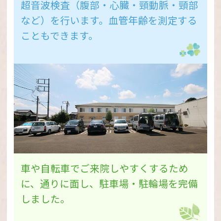
使いいただけます。
超音波検査（腹部・心臓・頸動脈・頸部
など）を行います。血管年齢を測定する
■オンライン資格確認とは
こともできます。
マイナンバーカードのICチップにある電子
証明書や健康保険証の記号番号などによっ
て、オンライン上で保険の資格の確認がで
きるシステムです。
■オンライン資格確認でできること
①マイナンバーカードが健康保険証として
利用可能になります(健康保険証として利
用するためには、あらかじめマイナポータ
ルで利用申し込みをする必要があります。
車や自転車でご来院しやすくするため
但し、主保険の健康保険証のみとなりま
に、通りに面し、駐車場・駐輪場を完備
す)。
しました。
②薬剤情報や特定検診の情報が診察室で共
有できます。マイナンバーカードを利用