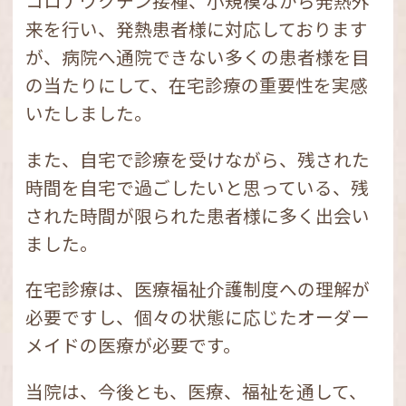
コロナワクチン接種、小規模ながら発熱外
来を行い、発熱患者様に対応しております
詳細はこちら
が、病院へ通院できない多くの患者様を目
の当たりにして、在宅診療の重要性を実感
令和3年5月1日より当院は在宅緩和ケ
ア充実診療所に指定されました。
いたしました。
この度、当院は厚生労働省により、在宅緩
また、自宅で診療を受けながら、残された
和ケア充実診療所に指定されました。
時間を自宅で過ごしたいと思っている、残
された時間が限られた患者様に多く出会い
これは当院の実施している在宅診療におい
て、看取りや緊急往診の実績及び緩和ケア
ました。
診療の経験をしっかり実施している医師が
在宅診療は、医療福祉介護制度への理解が
在籍していることを評価しての指定です。
必要ですし、個々の状態に応じたオーダー
当院では、今後もより高いレベルの在宅診
メイドの医療が必要です。
療を実施し、患者様にご満足いただける診
療を行ってまいります。何卒宜しくお願い
当院は、今後とも、医療、福祉を通して、