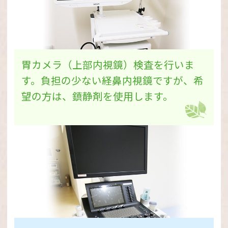
けし、申し訳ございませんが、円滑な診療
を実施するべく、皆様のご協力の程よろし
くお願いいたします。
胃カメラ（上部内視鏡）検査を行いま
オンライン資格確認導入のお知らせ
す。負担の少ない経鼻内視鏡ですが、希
当院では、2023年4月１日よりマイナンバ
望の方は、鎮静剤を使用します。
ーカードを利用した「オンライン資格確認
システム」の運用を開始いたしました。
マイナンバーカードと健康保険証の連携が
お済みの方は、窓口で保険証をご提示いた
だかなくても、窓口設置のカードリーダー
を利用することで、保険の資格確認が行え
るようになります。詳しくは受付窓口にお
問い合わせください。
なお、これまでどおり紙の健康保険証もお