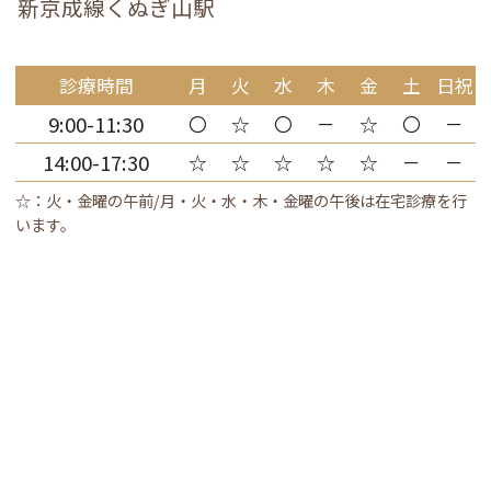
新京成線くぬぎ山駅
診療時間
月
火
水
木
金
土
日祝
9:00-11:30
〇
☆
〇
－
☆
〇
－
14:00-17:30
☆
☆
☆
☆
☆
－
－
☆：火・金曜の午前/月・火・水・木・金曜の午後は在宅診療を行
います。