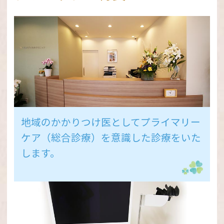
をお願いいたします。症状等確認の上、受
診方法をご案内させていただきます。
また、お電話の際は、
・患者様のお名前、生年月日
・診察券番号（お持ちの方）
・携帯番号
・現在の症状（発熱、せき、鼻水など）
地域のかかりつけ医としてプライマリー
・現在の体温
ケア（総合診療）を意識した診療をいた
・いつからその症状が発生しているか
します。
を確認させていただきますので、事前にお
手元にご準備の上、ご連絡いただきますと
スムーズです。
受診を希望される患者様にはご迷惑をおか