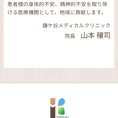
致します。
患者様の身体的不安、精神的不安を取り除
ける医療機関として、地域に貢献します。
お知らせ
令和２年４月１日より当院は機能強化型在
鎌ケ谷メディカルクリニック
宅療養支援診療所に認可されました。
山本 穰司
院長
訪問診療のページを更新しました。
感染を心配され病院受診を躊躇される患者
様も
在宅診療をご検討下さい。
お問い合わせ：047-401-8282