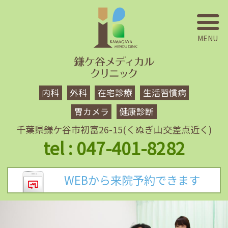
内科
外科
在宅診療
生活習慣病
胃カメラ
健康診断
千葉県鎌ケ谷市初富26-15
(くぬぎ山交差点近く)
047-401-8282
WEBから
来院予約できます