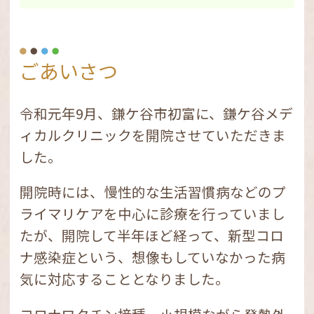
し、本人の同意があれば、他院の薬剤情報
や特定検診の情報が確認でき医師等と共有
できます。
ごあいさつ
③限度額認定証の申請が不要になります。
■診療報酬について
令和元年9月、鎌ケ谷市初富に、鎌ケ谷メデ
2023年4月１日より、マイナンバーカード
ィカルクリニックを開院させていただきま
を利用せずに受診された場合、初診料に医
した。
療情報・システム基盤整備体制充実加算１
として4点が加算されます(４～12月は6
開院時には、慢性的な生活習慣病などのプ
点)。マイナンバーカードを利用して受診
ライマリケアを中心に診療を行っていまし
された場合は、医療情報・システム基盤整
たが、開院して半年ほど経って、新型コロ
備体制充実加算２として２点が加算されま
す。
ナ感染症という、想像もしていなかった病
気に対応することとなりました。
詳細につきましては、厚生労働省のホーム
ページをご参照ください。